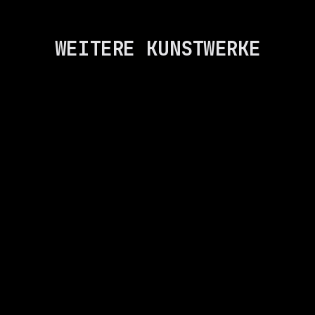
WEITERE KUNSTWERKE
DREAMCATCHER
SAM ZADEH
LIBERIAN GIRL
SAM ZADEH
WIESDOM
ANNUSCH