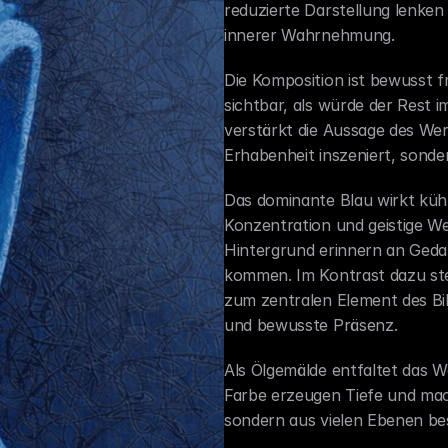
reduzierte Darstellung lenken
innerer Wahrnehmung.
Die Komposition ist bewusst fra
sichtbar, als würde der Rest im
verstärkt die Aussage des Werk
Erhabenheit inszeniert, sonder
Das dominante Blau wirkt kühl 
Konzentration und geistige Wei
Hintergrund erinnern an Ged
kommen. Im Kontrast dazu steht
zum zentralen Element des Bil
und bewusste Präsenz.
Als Ölgemälde entfaltet das We
Farbe erzeugen Tiefe und mach
sondern aus vielen Ebenen be