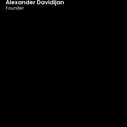
Alexander Davidijan
Founder
AVANTURE
ATELIER
Gemälde
Euronova Campus
Künstler
An der Hasenkaule 10
Events
50354 Köln Hürth
PARTNER
SOCIALS