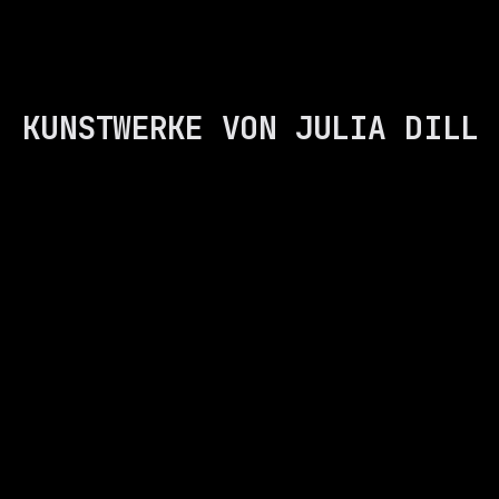
KUNSTWERKE VON JULIA DILL
AVANTURE
ATELIER
Gemälde
Euronova Campus
Künstler
An der Hasenkaule 10
Events
50354 Köln Hürth